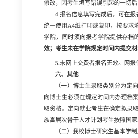
修改，因考生填写错误引起的一切后
4.
报名信息填写完成后，可在报
统一使用
A4
纸打印或复印，按要求
学院，
同时须向报考
学
院提供存档
效；考生未在学院规定时间内提交材
5.
未网上交费者报名无效。网报
六、
其他
（一）博士生录取类别分为定
向博士生必须在规定时间内办理档
取资格。定向就业考生在确定拟录
族高层次骨干人才
计划
考生按照国家
（二）
我校博士研究生基本学制