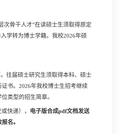
层次骨干人才
”
在读硕士生须取得原定
季入学转为博士学籍。我校
2026
年硕
历。
往届硕士研究生须取得本科、硕士
历证书。
2026
年我校博士生招考继续
学位类型的招生简章
。
交或快递），
电子版合成
pdf
文档发送
效报名。