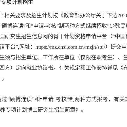
”
专项计划招生
才
”
相关要求及招生计划
按《教育部办公厅关于下达
202
“
硕博连读
”
和
“
申请
-
考核
”
制两种方式继续招收
“
少数民
国研究生招生信息网的骨干计划资格申请平台（
“
中国
请平台
”
,网址：
https://mz.chsi.com.cn/mzjh/stu/
）提交申
生须与招生单位、工作所在单位（仅限在职考生）、
四方）定向就业协议书。
有关规定和工作安排详见《
》。
通过
“
硕博连读
”
和
“
申请
-
考核
”
制两种方式
报考，
有关
养专项计划博士研究生招生简章》。