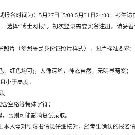
试报名时间为：
5
月
2
7
日
1
5
:00-5
月
31
日
24
:00
。
考生
请
），选择
“
博士网报
”
。初次登录需要实名注册，请妥善
子照片（参照居民身份证照片样式）。图片标准要求
；
色、红色均可
)
，人像清晰，神态自然，无明显畸变；
且小于高度。
间。
包含空格等特殊字符；
理，否则可能影响复试录取。
生本人需对所填报信息仔细核对，经考生确认的报名