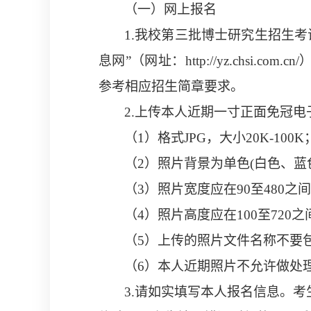
（一）网上报名
1.
我校第
三
批博士研究生招生考
息网
”
（网址：
http://yz.chsi.com.cn/
参考相应招生简章要求。
2.
上传本人近期一寸正面免冠电
（
1
）格式
JPG
，大小
20K-100K
（
2
）照片背景为单色
(
白色、蓝
（
3
）照片宽度应在
90
至
480
之间
（
4
）照片高度应在
100
至
720
之
（
5
）
上传的照片文件名称不要
（
6
）本人近期照片不允许做处
3.
请如实填写本人报名信息。考