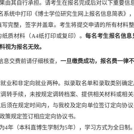
果由其自行承担。请考生在报名完成后对以下重要信
名系统中打印《博士学位研究生网上报名信息简表》
填写完整，签字并盖章。
考生将
提交申请的所有材料
的纸质材料（
A4
纸打印或复印）。
每名考生报名信息
料视为报名无效。
信息交费前请仔细核查，
一旦缴费成功，报名费一律
向就业和非定向就业两种。拟录取名单和录取类别确定
案调转手续，未按规定调转档案、提供相关材料或相关
取后须在规定时间内，与我校及定向单位签订定向协议
政策规定签订相应定向协议书。
为
4
年（
本科直博生
学制为
5
年），学习方式为全日制