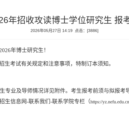
026年招收攻读博士学位研究生 报
2026年05月27日 14:19 点击：[
3886
]
2026
年博士研究生！
招生考试有关规定和注意事项，特制订本须知。
生专业及导师情况详见
附件
。考生报考前须与拟报考
招生信息网
-
联系我们
-
联系学院
专栏（
https://yz.nefu.edu.